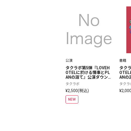
公演
書籍
タクラボ第5弾『LOVEH
タクラ
OTELに於ける情事とPL
OTE
ANの涯て』公演ダウンロ
ANの
ード版映像
子会は
タクラボ
タクラ
で』
¥2,500(税込)
¥2,00
NEW