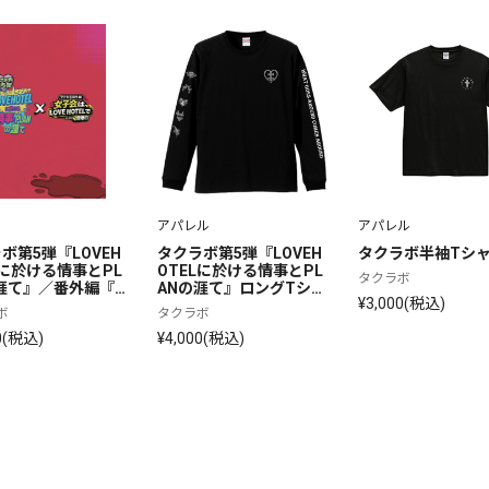
アパレル
アパレル
ボ第5弾『LOVEH
タクラボ第5弾『LOVEH
タクラボ半袖Tシ
Lに於ける情事とPL
OTELに於ける情事とPL
タクラボ
涯て』／番外編『女
ANの涯て』ロングTシャ
¥3,000(税込)
、LOVEHOTEL
ツ/ブラック
ボ
タクラボ
公演パンフレット
0(税込)
¥4,000(税込)