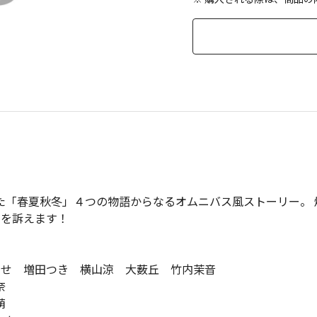
た「春夏秋冬」４つの物語からなるオムニバス風ストーリー。 
さを訴えます！
きせ 増田つき 横山涼 大薮丘 竹内茉音
里奈
萌