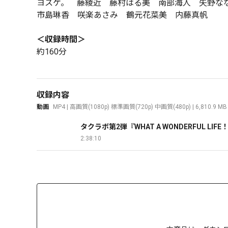
ヨスケ。 藤綾近 藤村はる美 南部海人 矢野な
市島琳香 咲楽あさみ 鶴元花菜美 内藤真帆
＜収録時間＞
約160分
収録内容
動画
MP4 | 高画質(1080p) 標準画質(720p) 中画質(480p) | 6,810.9 MB
タクラボ第2弾『WHAT A WONDERFUL L
2:38:10