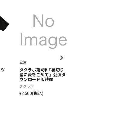
公演
写真集
雑
ャツ
タクラボ第4弾『裏切り
タクラボ第4弾『裏切り
切
者に愛をこめて』公演ダ
者に愛をこめて』公演パ
り
ウンロード版映像
ンフレット
タ
タクラボ
タクラボ
¥
¥2,500(税込)
¥2,000(税込)