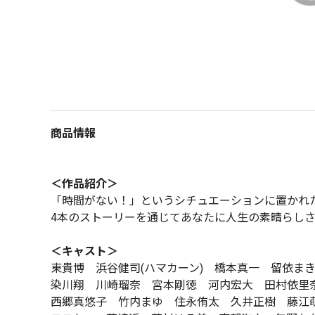
商品情報
＜作品紹介＞
「時間がない！」というシチュエーションに置かれ
4本のストーリーを通じてあなたに人生の素晴らし
＜キャスト＞
東貴博 浜谷健司(ハマカーン) 橋本真一 留依ま
染川翔 川崎瑠奈 宮本剛徳 河内宏大 田村依
西郷真悠子 竹内まゆ 住永侑太 久井正樹 藤江